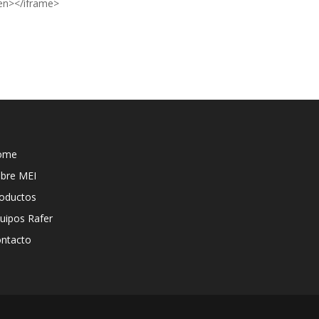
een></iframe>
ome
bre MEI
oductos
uipos Rafer
ntacto