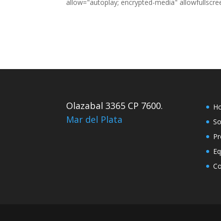
allow="autoplay; encrypted-media" allowfullscr
Olazabal 3365 CP 7600.
H
Mar del Plata
So
Pr
Eq
Co