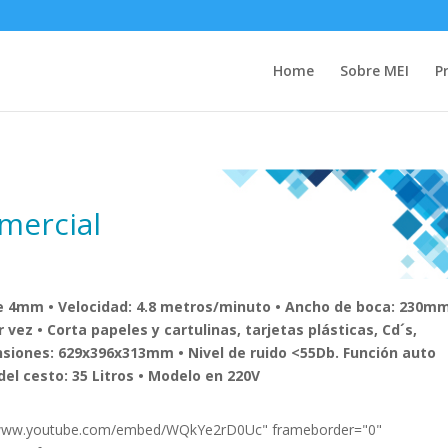
Home
Sobre MEI
P
mercial
de 4mm • Velocidad: 4.8 metros/minuto • Ancho de boca: 230mm
vez • Corta papeles y cartulinas, tarjetas plásticas, Cd´s,
nsiones: 629x396x313mm • Nivel de ruido <55Db. Función auto
el cesto: 35 Litros • Modelo en 220V
://www.youtube.com/embed/WQkYe2rD0Uc" frameborder="0"