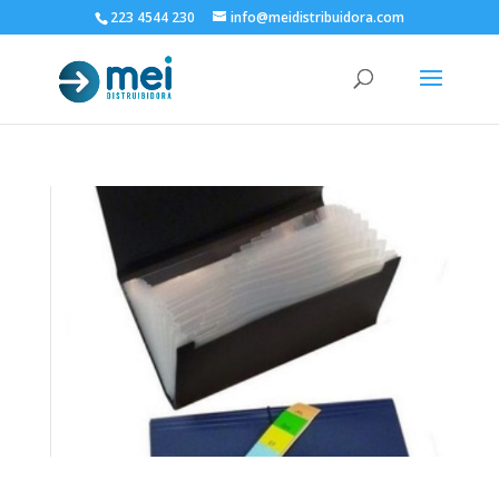
223 4544 230
info@meidistribuidora.com