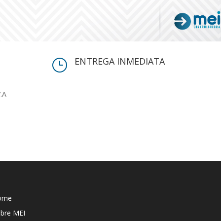
ENTREGA INMEDIATA
}
V.A
ome
bre MEI