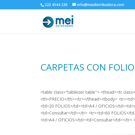
223 4544 230
info@meidistribuidora.com
CARPETAS CON FOLIO
<table class="tableizer-table"> <thead><tr cl
<th>PRECIO</th></tr></thead><tbody> <tr><td>
<td>20 FOLIOS</td><td>A4 / OFICIOS</td><td>C
<td>Consultar</td></tr> <tr><td>60 FOLIOS</td
<td>A4 / OFICIOS</td><td>Consultar</td></tr> 