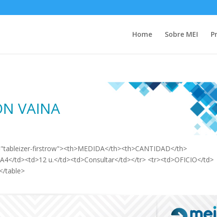
Home
Sobre MEI
P
ON VAINA
ass="tableizer-firstrow"><th>MEDIDA</th><th>CANTIDAD</th>
A4</td><td>12 u.</td><td>Consultar</td></tr> <tr><td>OFICIO</td>
</table>