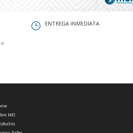
ENTREGA INMEDIATA
}
V.A
ome
bre MEI
oductos
uipos Rafer