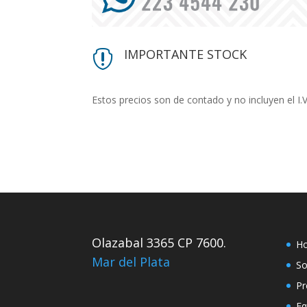
IMPORTANTE STOCK

Estos precios son de contado y no incluyen el I.
Olazabal 3365 CP 7600.
H
Mar del Plata
So
Pr
Eq