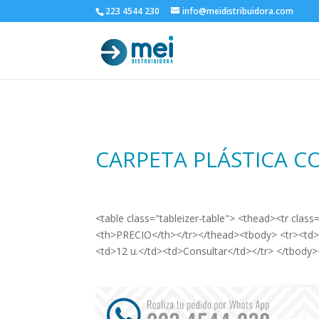
223 4544 230
info@meidistribuidora.com
CARPETA PLÁSTICA C
<table class="tableizer-table"> <thead><tr cl
<th>PRECIO</th></tr></thead><tbody> <tr><td>
<td>12 u.</td><td>Consultar</td></tr> </tbody>